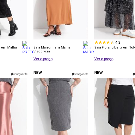
4.3
z em Malha
Saia Marrom em Malha
Saia Floral Liberty em Tul
Viscolycra
Ver o preço
Ver o preço