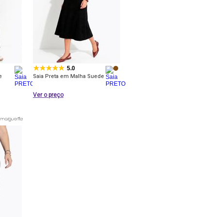
5.0
e
Saia Preta em Malha Suede
Ver o preço