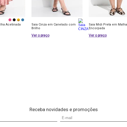
lha Acetinada
Saia Cinza em Canelado com
Saia Midi Preta em Malh
Brilho
Encorpada
Ver o preço
Ver o preço
Receba novidades e promoções