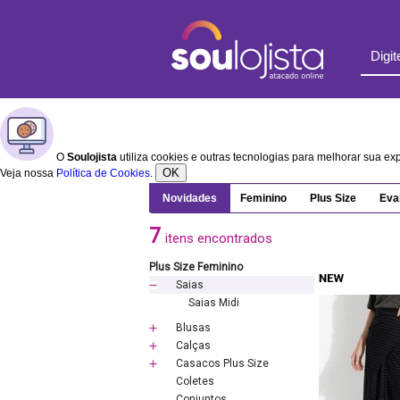
O
Soulojista
utiliza cookies e outras tecnologias para melhorar sua e
OK
Veja nossa
Política de Cookies
.
Novidades
Feminino
Plus Size
Eva
7
itens encontrados
Plus Size Feminino
Saias
Saias Midi
Blusas
Calças
Casacos Plus Size
Coletes
Conjuntos