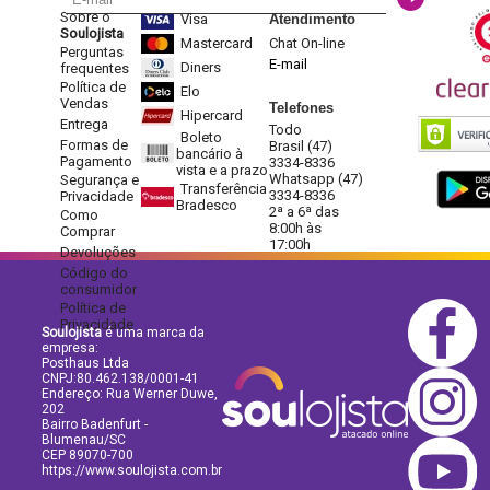
Sobre o
Visa
Atendimento
Soulojista
Mastercard
Chat On-line
Perguntas
E-mail
Diners
frequentes
Política de
Elo
Vendas
Telefones
Hipercard
Entrega
Todo
Boleto
Formas de
Brasil (47)
bancário à
Pagamento
3334-8336
vista e a prazo
Whatsapp (47)
Segurança e
Transferência
3334-8336
Privacidade
Bradesco
2ª a 6ª das
Como
8:00h às
Comprar
17:00h
Devoluções
Código do
consumidor
Política de
Privacidade
Soulojista
é uma marca da
empresa:
Posthaus Ltda
CNPJ:80.462.138/0001-41
Endereço: Rua Werner Duwe,
202
Bairro Badenfurt -
Blumenau/SC
CEP 89070-700
https://www.soulojista.com.br