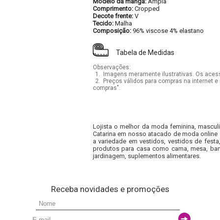
Modelo da manga:
Ampla
Comprimento:
Cropped
Decote frente:
V
Tecido:
Malha
Composição:
96% viscose 4% elastano
Tabela de Medidas
Observações:
1.
Imagens meramente ilustrativas. Os acess
2.
Preços válidos para compras na internet e 
compras".
Lojista o melhor da moda feminina, masculi
Catarina em nosso atacado de moda online e
a variedade em vestidos, vestidos de fest
produtos para casa como cama, mesa, banh
jardinagem, suplementos alimentares.
Receba novidades e promoções