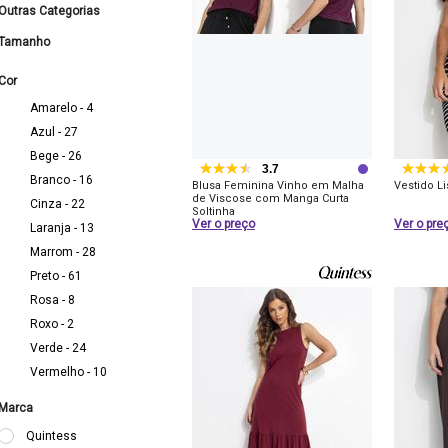
Outras Categorias
Tamanho
Cor
Amarelo - 4
Azul - 27
Bege - 26
3.7
Branco - 16
Blusa Feminina Vinho em Malha
Vestido L
de Viscose com Manga Curta
Cinza - 22
Soltinha
Ver o preço
Ver o pre
Laranja - 13
Marrom - 28
Preto - 61
Rosa - 8
Roxo - 2
Verde - 24
Vermelho - 10
Marca
Quintess