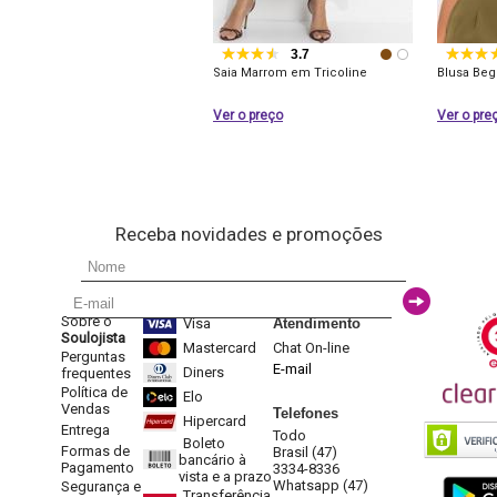
3.7
Saia Marrom em Tricoline
Blusa Be
Ver o preço
Ver o pre
Receba novidades e promoções
Sobre o
Visa
Atendimento
Soulojista
Mastercard
Chat On-line
Perguntas
E-mail
Diners
frequentes
Política de
Elo
Vendas
Telefones
Hipercard
Entrega
Todo
Boleto
Formas de
Brasil (47)
bancário à
Pagamento
3334-8336
vista e a prazo
Whatsapp (47)
Segurança e
Transferência