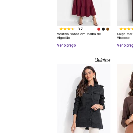
3.7
Vestido Bordô em Malha de
Calça Ma
Algodão
Viscose
Ver o preço
Ver o pre