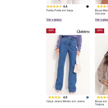
4.4
Parka Preta em Sarja
Blusa Ma
Viscose
Ver o preço
Ver o pre
-32%
-32%
4.0
Calça Jeans Médio em Jeans
Blusa em
Textura