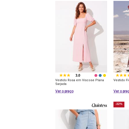
3.0
Vestido Rosa em Viscose Plana
Vestido Fl
Sarjada
Ver o preço
Ver o pre
-32%