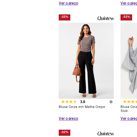
Ver o preço
Ver o pre
-32%
-32%
3.6
Blusa Cinza em Malha Crepe
Blusa Cin
Slub
Ver o preço
Ver o pre
-32%