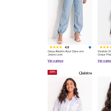
4.0
Calça Aladim Azul Claro em
Vestido S
Jeans Leve
Crepe Pla
Ver o preço
Ver o pre
-32%