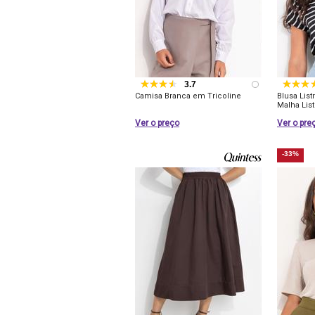
3.7
Camisa Branca em Tricoline
Blusa Lis
Malha Lis
Ver o preço
Ver o pre
-33%