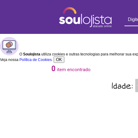
O
Soulojista
utiliza cookies e outras tecnologias para melhorar sua e
OK
Veja nossa
Política de Cookies
.
0
item encontrado