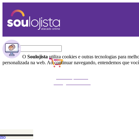
O
Soulojista
utiliza cookies e outras tecnologias para melh
personalizada na web. Ao continuar navegando, entendemos que você 
Não foi possível
carregar o carrinho
ino