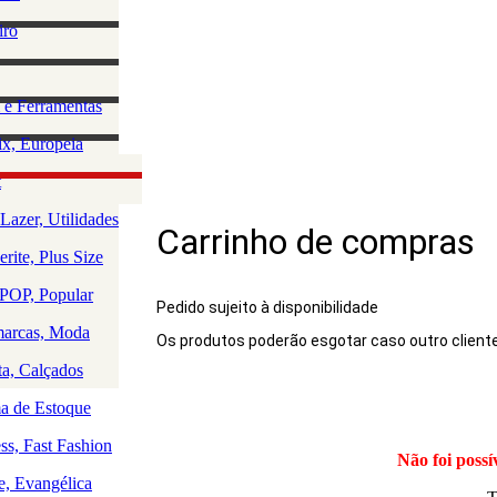
lino
iro
e Acessórios
ha
rio Masculino
zação e
 e Ferramentas
a
as
ção da Casa
x, Europeia
os
 e Saúde
olce, Lingerie
t
Rio
uedos
Lazer, Utilidades
Carrinho de compras
a
rite, Plus Size
a
a
OP, Popular
Pedido sujeito à disponibilidade
arcas, Moda
Os produtos poderão esgotar caso outro client
Produto
ta, Calçados
 de Estoque
ss, Fast Fashion
Não foi possí
e, Evangélica