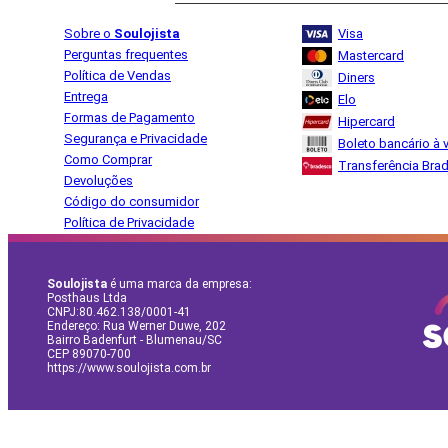
Sobre o
Soulojista
Visa
Perguntas frequentes
Mastercard
Política de Vendas
Diners
Entrega
Elo
Formas de Pagamento
Hipercard
Segurança e Privacidade
Boleto bancário à v
Como Comprar
Transferência Bra
Devoluções
Código do consumidor
Política de Privacidade
Soulojista
é uma marca da empresa:
Posthaus Ltda
CNPJ:80.462.138/0001-41
Endereço: Rua Werner Duwe, 202
Bairro Badenfurt - Blumenau/SC
CEP 89070-700
https://www.soulojista.com.br