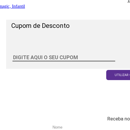
T
agic, Infantil
Cupom de Desconto
UTILIZAR
Receba no