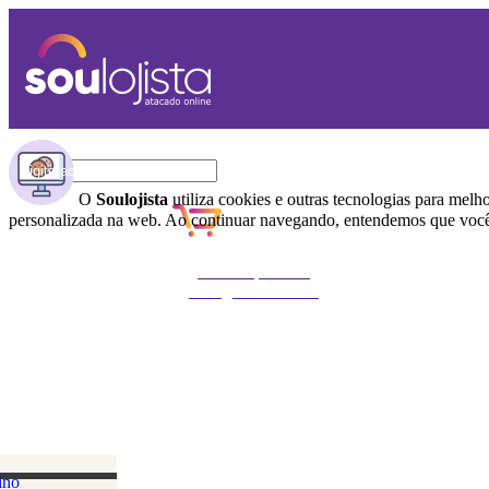
O
Soulojista
utiliza cookies e outras tecnologias para melh
personalizada na web. Ao continuar navegando, entendemos que você 
Não foi possível
carregar o carrinho
ino