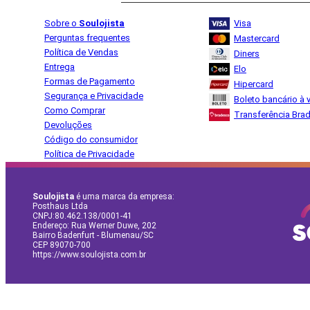
Sobre o
Soulojista
Visa
Perguntas frequentes
Mastercard
Política de Vendas
Diners
Entrega
Elo
Formas de Pagamento
Hipercard
Segurança e Privacidade
Boleto bancário à v
Como Comprar
Transferência Bra
Devoluções
Código do consumidor
Política de Privacidade
Soulojista
é uma marca da empresa:
Posthaus Ltda
CNPJ:80.462.138/0001-41
Endereço: Rua Werner Duwe, 202
Bairro Badenfurt - Blumenau/SC
CEP 89070-700
https://www.soulojista.com.br