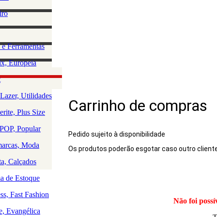
lino
iro
e Acessórios
ha
rio Masculino
zação e
 e Ferramentas
a
as
ção da Casa
x, Europeia
os
 e Saúde
olce, Lingerie
t
Rio
uedos
Lazer, Utilidades
Carrinho de compras
a
rite, Plus Size
a
a
OP, Popular
Pedido sujeito à disponibilidade
arcas, Moda
Os produtos poderão esgotar caso outro client
Produto
ta, Calçados
 de Estoque
ss, Fast Fashion
Não foi possí
e, Evangélica