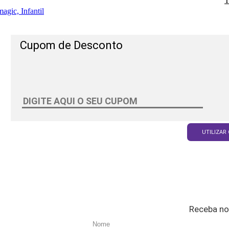
T
agic, Infantil
Cupom de Desconto
UTILIZAR
Receba no