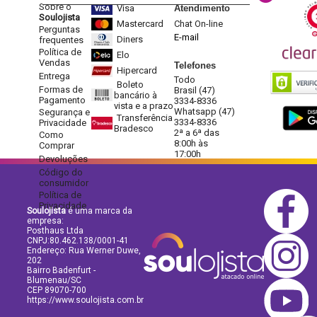
Sobre o
Visa
Atendimento
Soulojista
Mastercard
Chat On-line
Perguntas
E-mail
Diners
frequentes
Política de
Elo
Vendas
Telefones
Hipercard
Entrega
Todo
Boleto
Formas de
Brasil (47)
bancário à
Pagamento
3334-8336
vista e a prazo
Whatsapp (47)
Segurança e
Transferência
3334-8336
Privacidade
Bradesco
2ª a 6ª das
Como
8:00h às
Comprar
17:00h
Devoluções
Código do
consumidor
Política de
Privacidade
Soulojista
é uma marca da
empresa:
Posthaus Ltda
CNPJ:80.462.138/0001-41
Endereço: Rua Werner Duwe,
202
Bairro Badenfurt -
Blumenau/SC
CEP 89070-700
https://www.soulojista.com.br