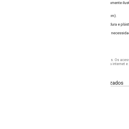
ente ilustrativas.
cm).
ra e plástico emborrachado.
necessidade para seu trabalho. Além de ser um produto macio e confortável p
s. Os acessórios utilizados na produção das fotos não acompanham o produto.
internet e por telefone. Em caso de divergência, o preço válido será sempre aq
izados