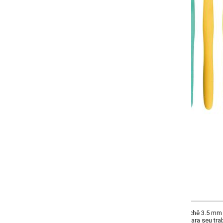
-
+
Único
COMPRAR
ochê 3.5 mm (13 cm). Composição: em aço e empunhadura e plástico emborr
ra seu trabalho. Além de ser um produto macio e confortável para o uso. Perf