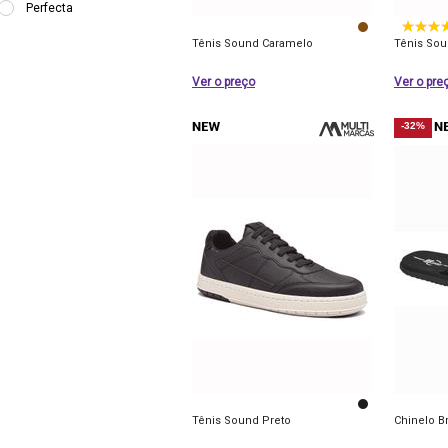
Perfecta
Tênis Sound Caramelo
Tênis Sou
Ver o preço
Ver o pre
-32%
Tênis Sound Preto
Chinelo B