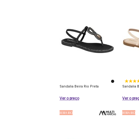
Sandalia Beira Rio Preta
Sandalia 
Ver o preço
Ver o pre