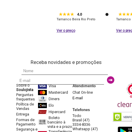
4.0
Tamanco Beira Rio Preto
Tamanco B
Ver o preço
Ver o pre
Receba novidades e promoções
Sobre o
Visa
Atendimento
Soulojista
Mastercard
Chat On-line
Perguntas
E-mail
Diners
frequentes
Política de
Elo
Vendas
Telefones
Hipercard
Entrega
Todo
Boleto
Formas de
Brasil (47)
bancário à
Pagamento
3334-8336
vista e a prazo
Whatsapp (47)
Segurança e
Transferência