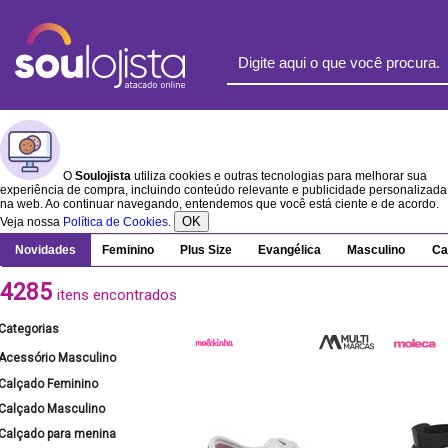
O
Soulojista
utiliza cookies e outras tecnologias para melhorar sua
experiência de compra, incluindo conteúdo relevante e publicidade personalizada
na web. Ao continuar navegando, entendemos que você está ciente e de acordo.
OK
Veja nossa
Política de Cookies
.
Novidades
Feminino
Plus Size
Evangélica
Masculino
Ca
4285
itens encontrados
Categorias
Acessório Masculino
Calçado Feminino
Calçado Masculino
Calçado para menina