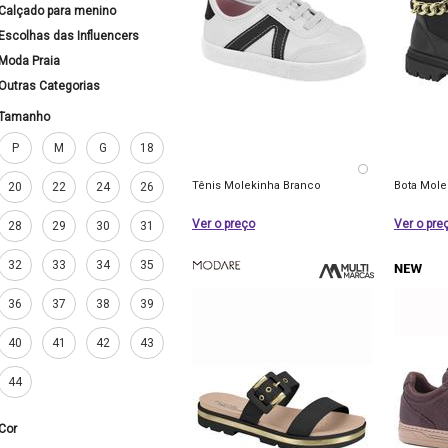
Calçado para menino
Escolhas das Influencers
Moda Praia
Outras Categorias
Tamanho
P
M
G
18
Tênis Molekinha Branco
Bota Mole
20
22
24
26
Ver o preço
Ver o pre
28
29
30
31
32
33
34
35
36
37
38
39
40
41
42
43
44
Cor