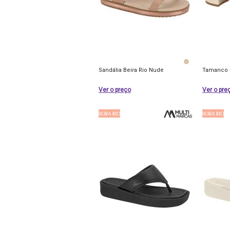
Sandália Beira Rio Nude
Tamanco B
Ver o preço
Ver o pre