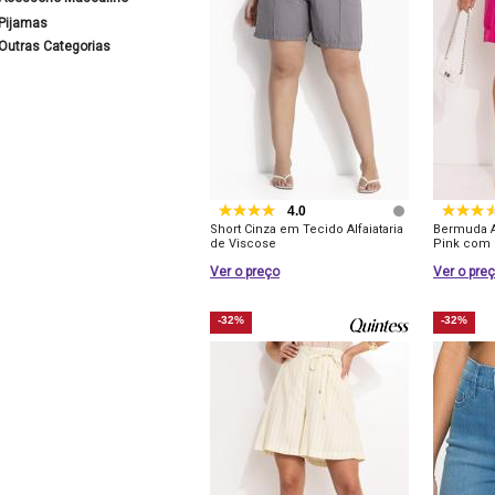
Pijamas
Outras Categorias
4.0
Short Cinza em Tecido Alfaiataria
Bermuda Al
de Viscose
Pink com C
Ver o preço
Ver o pre
-32%
-32%