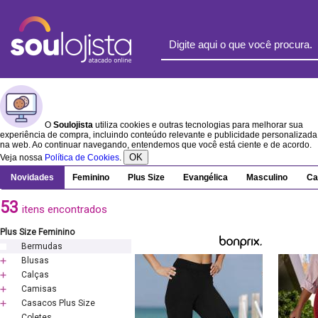
O
Soulojista
utiliza cookies e outras tecnologias para melhorar sua
experiência de compra, incluindo conteúdo relevante e publicidade personalizada
na web. Ao continuar navegando, entendemos que você está ciente e de acordo.
OK
Veja nossa
Política de Cookies
.
Novidades
Feminino
Plus Size
Evangélica
Masculino
Ca
53
itens encontrados
Plus Size Feminino
Bermudas
Blusas
Calças
Camisas
Casacos Plus Size
Coletes