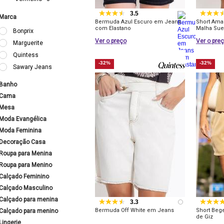
3.5
Marca
Bermuda Azul Escuro em Jeans
Short Ama
com Elastano
Malha Su
Bonprix
Ver o preço
Ver o pre
Marguerite
Quintess
-32%
-32%
Sawary Jeans
Banho
Cama
Mesa
Moda Evangélica
Moda Feminina
Decoração Casa
Roupa para Menina
Roupa para Menino
Calçado Feminino
Calçado Masculino
Calçado para menina
3.3
Bermuda Off White em Jeans
Short Bege
Calçado para menino
de Giz
Lingerie