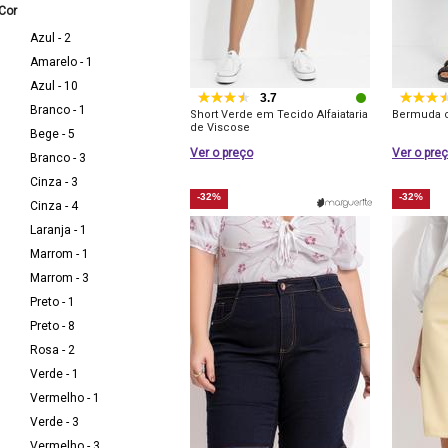
Cor
Azul - 2
Amarelo - 1
Azul - 10
3.7
Branco - 1
Short Verde em Tecido Alfaiataria
Bermuda c
de Viscose
Bege - 5
Ver o preço
Ver o pre
Branco - 3
Cinza - 3
-32%
-32%
Cinza - 4
Laranja - 1
Marrom - 1
Marrom - 3
Preto - 1
Preto - 8
Rosa - 2
Verde - 1
Vermelho - 1
Verde - 3
Vermelho - 3