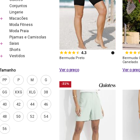
Conjuntos
Lingerie
Macacões
Moda Fitness
Moda Praia
Pijamas e Camisolas
Saias
Shorts
4.3
Vestidos
Bermuda Preto
Bermuda C
Canelado
Ver o preço
Ver o pre
Tamanho
PP
P
M
G
-31%
GG
XXG
XLG
38
40
42
44
46
48
50
52
54
56