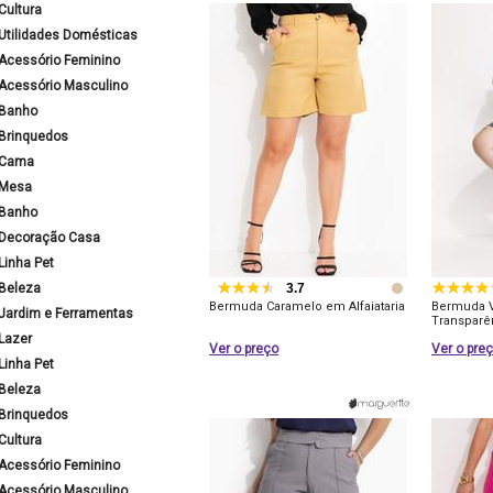
Cultura
Utilidades Domésticas
Acessório Feminino
Acessório Masculino
Banho
Brinquedos
Cama
Mesa
Banho
Decoração Casa
Linha Pet
Beleza
3.7
Bermuda Caramelo em Alfaiataria
Bermuda V
Jardim e Ferramentas
Transparê
Lazer
Ver o preço
Ver o pre
Linha Pet
Beleza
Brinquedos
Cultura
Acessório Feminino
Acessório Masculino