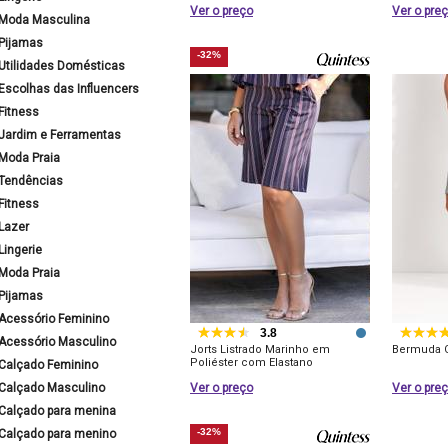
Ver o preço
Ver o pre
Moda Masculina
Pijamas
-32%
Utilidades Domésticas
Escolhas das Influencers
Fitness
Jardim e Ferramentas
Moda Praia
Tendências
Fitness
Lazer
Lingerie
Moda Praia
Pijamas
Acessório Feminino
3.8
Acessório Masculino
Jorts Listrado Marinho em
Bermuda 
Poliéster com Elastano
Calçado Feminino
Calçado Masculino
Ver o preço
Ver o pre
Calçado para menina
-32%
Calçado para menino