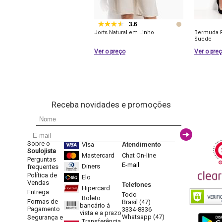
3.6
Jorts Natural em Linho
Bermuda R
Suede
Ver o preço
Ver o pre
Receba novidades e promoções
Sobre o
Visa
Atendimento
Soulojista
Mastercard
Chat On-line
Perguntas
E-mail
Diners
frequentes
Política de
Elo
Vendas
Telefones
Hipercard
Entrega
Todo
Boleto
Formas de
Brasil (47)
bancário à
Pagamento
3334-8336
vista e a prazo
Whatsapp (47)
Segurança e
Transferência