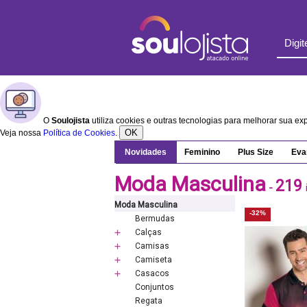
O
Soulojista
utiliza cookies e outras tecnologias para melhorar sua e
OK
Veja nossa
Política de Cookies
.
Novidades
Feminino
Plus Size
Eva
Moda Masculina
219
-
Moda Masculina
-32%
Bermudas
Calças
Camisas
Camiseta
Casacos
Conjuntos
Regata