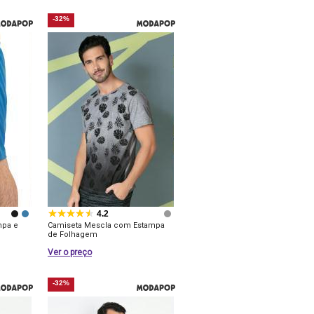
-32%
4.2
mpa e
Camiseta Mescla com Estampa
de Folhagem
Ver o preço
-32%