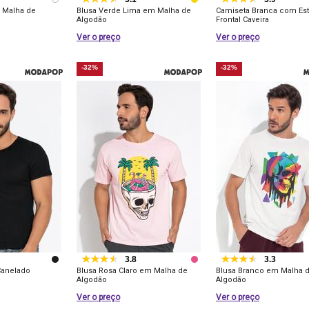
 Malha de
Blusa Verde Lima em Malha de
Camiseta Branca com Es
Algodão
Frontal Caveira
Ver o preço
Ver o preço
-32%
-32%
3.8
3.3
Canelado
Blusa Rosa Claro em Malha de
Blusa Branco em Malha 
Algodão
Algodão
Ver o preço
Ver o preço