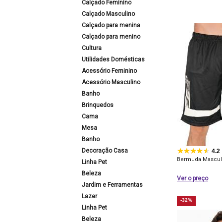
Calçado Feminino
Calçado Masculino
Calçado para menina
Calçado para menino
Cultura
Utilidades Domésticas
Acessório Feminino
Acessório Masculino
Banho
Brinquedos
Cama
Mesa
Banho
Decoração Casa
4.2
Bermuda Masculi
Linha Pet
Beleza
Ver o preço
Jardim e Ferramentas
Lazer
-32%
Linha Pet
Beleza