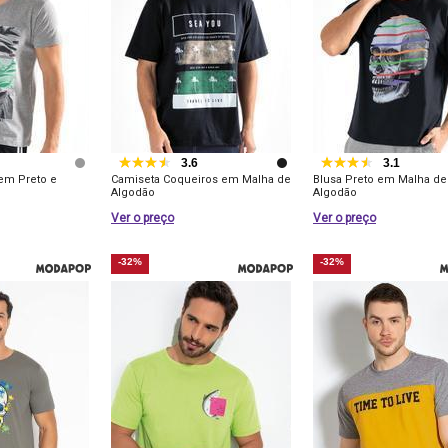
3.6
3.1
em Preto e
Camiseta Coqueiros em Malha de
Blusa Preto em Malha de
Algodão
Algodão
Ver o preço
Ver o preço
-32%
-32%