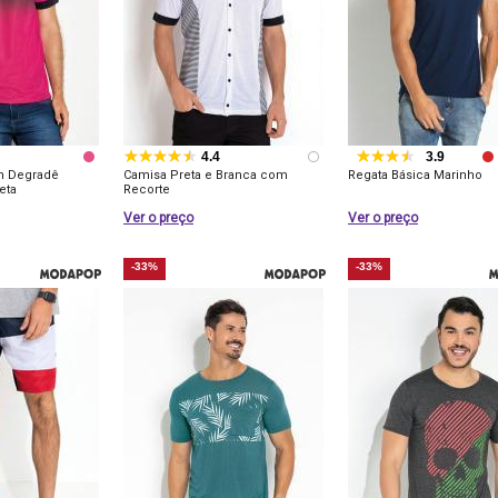
4.4
3.9
m Degradê
Camisa Preta e Branca com
Regata Básica Marinho
eta
Recorte
Ver o preço
Ver o preço
-33%
-33%