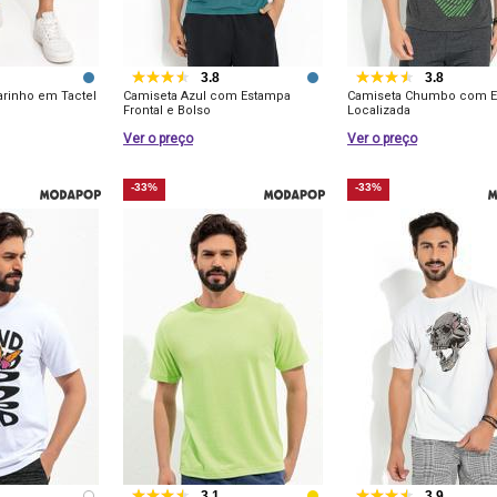
3.8
3.8
rinho em Tactel
Camiseta Azul com Estampa
Camiseta Chumbo com 
Frontal e Bolso
Localizada
Ver o preço
Ver o preço
-33%
-33%
3.1
3.9