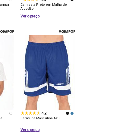
tampa
Camiseta Preto em Malha de
Algodão
Ver o preço
4.2
de
Bermuda Masculina Azul
Ver o preço