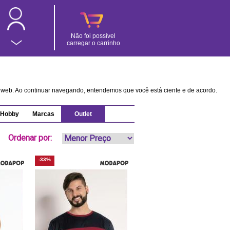
Não foi possível
carregar o carrinho
na web. Ao continuar navegando, entendemos que você está ciente e de acordo.
Hobby
Marcas
Outlet
Ordenar por:
-33%