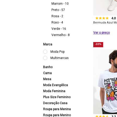
Marrom - 10
Preto - 57
Rosa - 2
4.0
Roxo - 4
Bermuda Azul Ma
Verde - 16
Ver o preço
Vermelho - 8
Marca
-33%
Moda Pop
Multimarcas
Banho
Cama
Mesa
Moda Evangélica
Moda Feminina
Plus Size Feminino
Decoração Casa
Roupa para Menina
Roupa para Menino
3.2