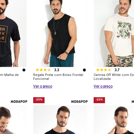
3.3
3.7
em Malha de
Regata Preta com Bolso Frontal
Camisa Off White com E
Funcional
Localizada
Ver o preço
Ver o preço
-33%
-33%