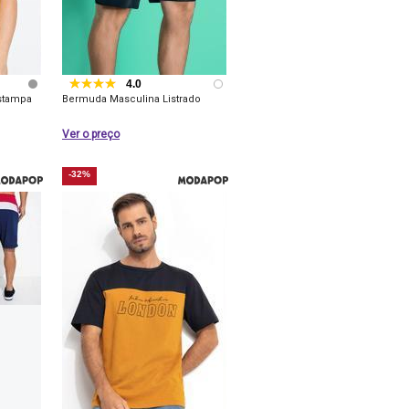
4.0
stampa
Bermuda Masculina Listrado
Ver o preço
-32%