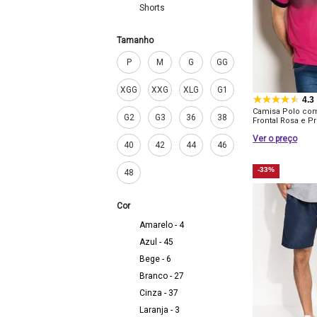
Shorts
Tamanho
P
M
G
GG
XGG
XXG
XLG
G1
4.3
Camisa Polo co
G2
G3
36
38
Frontal Rosa e Pr
Ver o preço
40
42
44
46
-33%
48
Cor
Amarelo - 4
Azul - 45
Bege - 6
Branco - 27
Cinza - 37
Laranja - 3