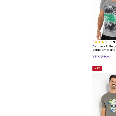
3.9
Camiseta Folhag
Verde em Malha
Ver o preço
-33%