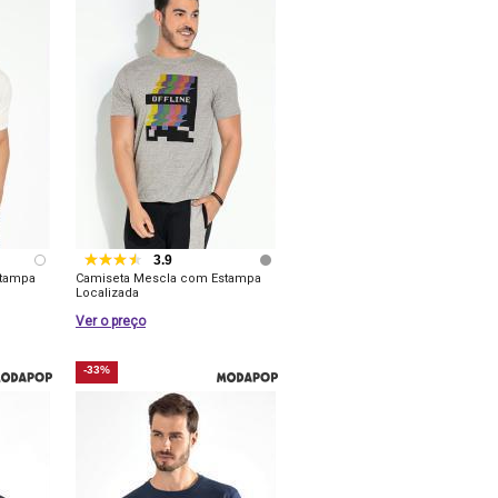
3.9
stampa
Camiseta Mescla com Estampa
Localizada
Ver o preço
-33%