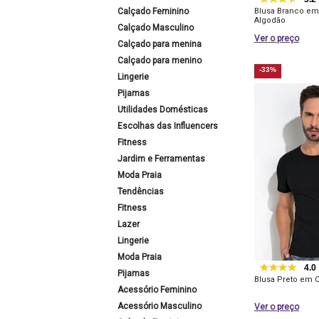
Calçado Feminino
Blusa Branco em
Algodão
Calçado Masculino
Ver o preço
Calçado para menina
Calçado para menino
-33%
Lingerie
Pijamas
Utilidades Domésticas
Escolhas das Influencers
Fitness
Jardim e Ferramentas
Moda Praia
Tendências
Fitness
Lazer
Lingerie
Moda Praia
4.0
Pijamas
Blusa Preto em 
Acessório Feminino
Acessório Masculino
Ver o preço