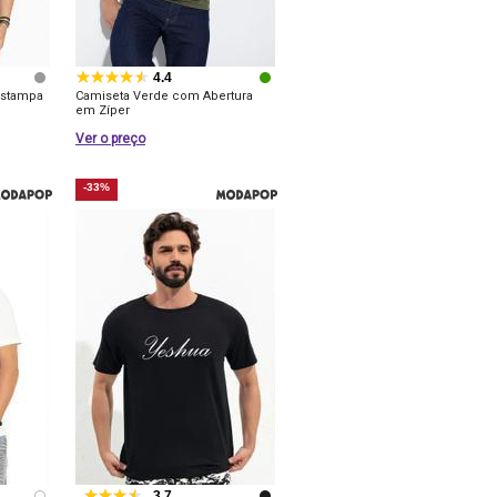
4.4
Estampa
Camiseta Verde com Abertura
em Zíper
Ver o preço
-33%
3.7