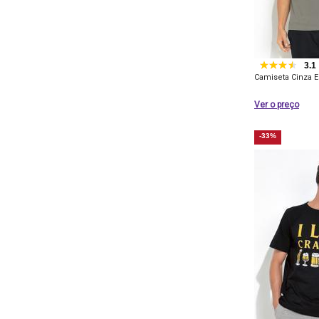
3.1
Camiseta Cinza 
Ver o preço
-33%