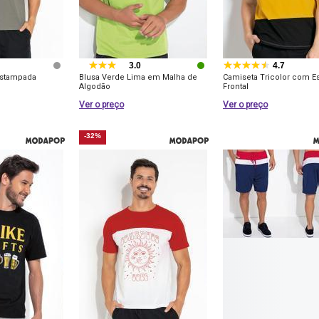
3.0
4.7
Estampada
Blusa Verde Lima em Malha de
Camiseta Tricolor com E
Algodão
Frontal
Ver o preço
Ver o preço
-32%