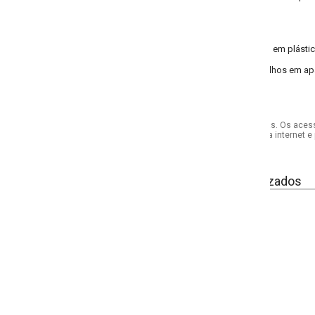
em plástico.
alhos em aparelhos e componentes eletrônicos. Tipo bico meia cana.
s. Os acessórios utilizados na produção das fotos não acompanham o produto.
internet e por telefone. Em caso de divergência, o preço válido será sempre aq
izados