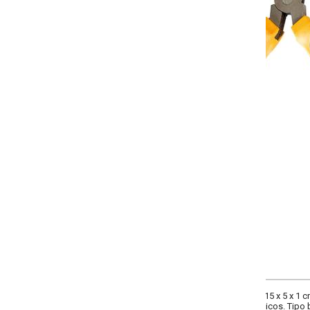
-
+
Único
COMPRAR
(15 x 5 x 1 cm). Composição: em metal com cabo em plástico. Alicate com mol
cos. Tipo bico meia cana. Imagens meramente ilustrativas.