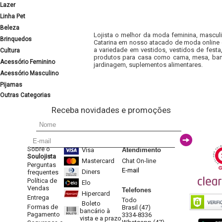
Lazer
Linha Pet
Beleza
Lojista o melhor da moda feminina, masculi
Brinquedos
Catarina em nosso atacado de moda online e
a variedade em vestidos, vestidos de fest
Cultura
produtos para casa como cama, mesa, banh
Acessório Feminino
jardinagem, suplementos alimentares.
Acessório Masculino
Pijamas
Outras Categorias
Receba novidades e promoções
Sobre o
Visa
Atendimento
Soulojista
Mastercard
Chat On-line
Perguntas
E-mail
Diners
frequentes
Política de
Elo
Vendas
Telefones
Hipercard
Entrega
Todo
Boleto
Formas de
Brasil (47)
bancário à
Pagamento
3334-8336
vista e a prazo