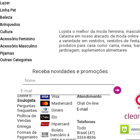
Lazer
Linha Pet
Beleza
Brinquedos
Lojista o melhor da moda feminina, masculi
Cultura
Catarina em nosso atacado de moda online e
Acessório Feminino
a variedade em vestidos, vestidos de fest
produtos para casa como cama, mesa, banh
Acessório Masculino
jardinagem, suplementos alimentares.
Pijamas
Outras Categorias
Receba novidades e promoções
Sobre o
Visa
Atendimento
Soulojista
Mastercard
Chat On-line
Perguntas
E-mail
Diners
frequentes
Política de
Elo
Vendas
Telefones
Hipercard
Entrega
Todo
Boleto
Formas de
Brasil (47)
bancário à
Pagamento
3334-8336
vista e a prazo