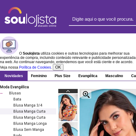
O
Soulojista
utiliza cookies e outras tecnologias para melhorar sua
experiência de compra, incluindo conteúdo relevante e publicidade personalizada
na web. Ao continuar navegando, entendemos que você está ciente e de acordo.
OK
Veja nossa
Política de Cookies
.
Novidades
Feminino
Plus Size
Evangélica
Masculino
Ca
Moda Evangélica
Blusas
Bata
Blusa Manga 3/4
Blusa Manga Curta
Blusa Manga Curta
Blusa Manga Longa
Blusa Sem Manga
Body