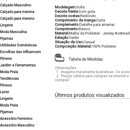
Calçado Masculino
Modelagem:
Solta
Decote frente:
Com gota
Calçado para menina
Decote costas:
Redondo
Calçado para menino
Comprimento da manga:
Curta
Complemento:
Detalhe para amarrar;
Lingerie
Comprimento:
Básico
Moda Masculina
Material:
Malha de Poliéster - Jersey Acetina
Estação:
Verão
Pijamas
Situação de Uso:
Casual
Utilidades Domésticas
Composição Material:
100% Poliéster
Escolhas das Influencers
Fitness
Tabela de Medidas
Jardim e Ferramentas
Observações:
Moda Praia
1.
Imagens meramente ilustrativas. Os acess
2.
Preços válidos para compras na internet e 
Tendências
compras".
Fitness
Lazer
Últimos produtos visualizados
Lingerie
Moda Praia
Pijamas
Acessório Feminino
Acessório Masculino