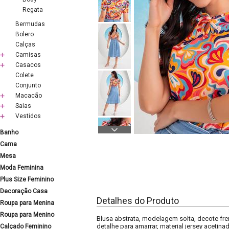
Regata
Bermudas
Bolero
Calças
Camisas
Casacos
Colete
Conjunto
Macacão
Saias
Vestidos
Banho
Cama
Mesa
Moda Feminina
Plus Size Feminino
Decoração Casa
Detalhes do Produto
Roupa para Menina
Roupa para Menino
Blusa abstrata, modelagem solta, decote f
detalhe para amarrar, material jersey acetina
Calçado Feminino