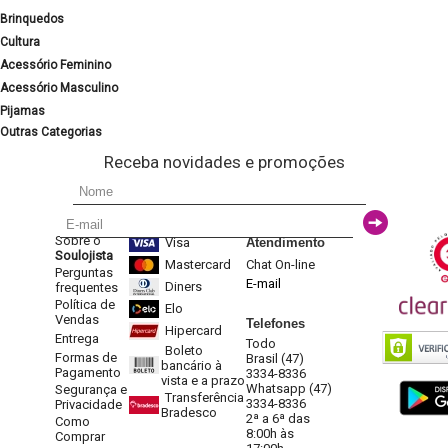
Brinquedos
Cultura
Acessório Feminino
Acessório Masculino
Pijamas
Outras Categorias
Receba novidades e promoções
Sobre o
Visa
Atendimento
Soulojista
Mastercard
Chat On-line
Perguntas
E-mail
Diners
frequentes
Política de
Elo
Vendas
Telefones
Hipercard
Entrega
Todo
Boleto
Formas de
Brasil (47)
bancário à
Pagamento
3334-8336
vista e a prazo
Whatsapp (47)
Segurança e
Transferência
3334-8336
Privacidade
Bradesco
2ª a 6ª das
Como
8:00h às
Comprar