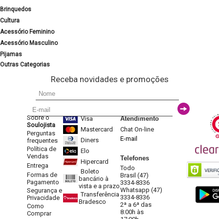
Brinquedos
Cultura
Acessório Feminino
Acessório Masculino
Pijamas
Outras Categorias
Receba novidades e promoções
Sobre o
Visa
Atendimento
Soulojista
Mastercard
Chat On-line
Perguntas
E-mail
Diners
frequentes
Política de
Elo
Vendas
Telefones
Hipercard
Entrega
Todo
Boleto
Formas de
Brasil (47)
bancário à
Pagamento
3334-8336
vista e a prazo
Whatsapp (47)
Segurança e
Transferência
3334-8336
Privacidade
Bradesco
2ª a 6ª das
Como
8:00h às
Comprar