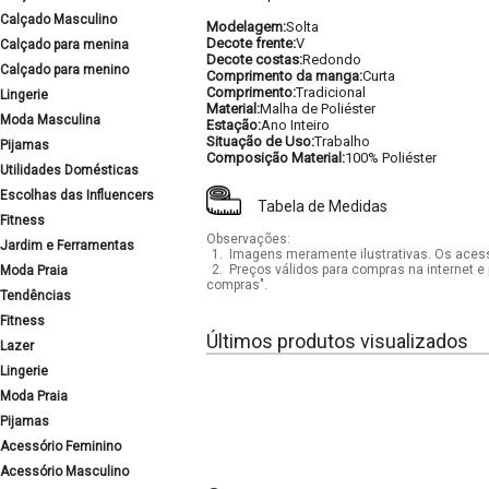
Calçado Masculino
Modelagem:
Solta
Decote frente:
V
Calçado para menina
Decote costas:
Redondo
Calçado para menino
Comprimento da manga:
Curta
Comprimento:
Tradicional
Lingerie
Material:
Malha de Poliéster
Moda Masculina
Estação:
Ano Inteiro
Situação de Uso:
Trabalho
Pijamas
Composição Material:
100% Poliéster
Utilidades Domésticas
Escolhas das Influencers
Tabela de Medidas
Fitness
Observações:
Jardim e Ferramentas
1.
Imagens meramente ilustrativas. Os acess
2.
Preços válidos para compras na internet e 
Moda Praia
compras".
Tendências
Fitness
Últimos produtos visualizados
Lazer
Lingerie
Moda Praia
Pijamas
Acessório Feminino
Acessório Masculino