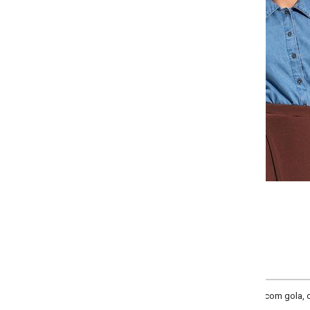
-
-
-
-
+
+
+
P
M
G
GG
COMPRAR
e com gola, comprimento da manga curta, manga com amarração, comprimento t