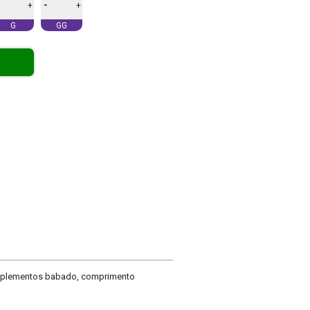
-
+
+
G
GG
complementos babado, comprimento