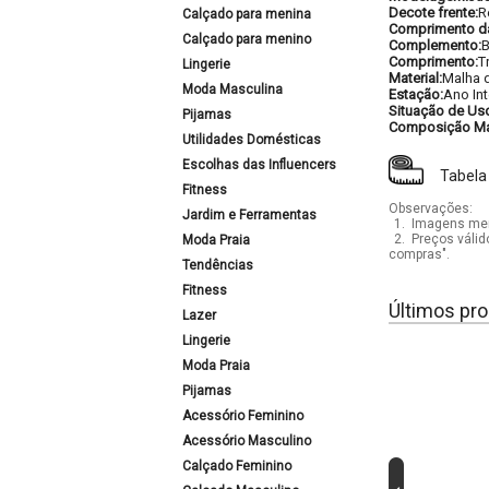
Decote frente:
R
Calçado para menina
Comprimento d
Calçado para menino
Complemento:
B
Comprimento:
T
Lingerie
Material:
Malha d
Moda Masculina
Estação:
Ano Int
Situação de Us
Pijamas
Composição Mat
Utilidades Domésticas
Escolhas das Influencers
Tabela
Fitness
Observações:
Jardim e Ferramentas
1.
Imagens mera
2.
Preços válid
Moda Praia
compras".
Tendências
Fitness
Últimos pro
Lazer
Lingerie
Moda Praia
Pijamas
Acessório Feminino
Acessório Masculino
Calçado Feminino