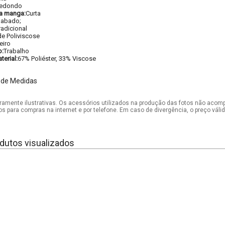
edondo
a manga:
Curta
abado;
radicional
e Poliviscose
eiro
o:
Trabalho
erial:
67% Poliéster, 33% Viscose
 de Medidas
mente ilustrativas. Os acessórios utilizados na produção das fotos não acom
os para compras na internet e por telefone. Em caso de divergência, o preço vál
dutos visualizados