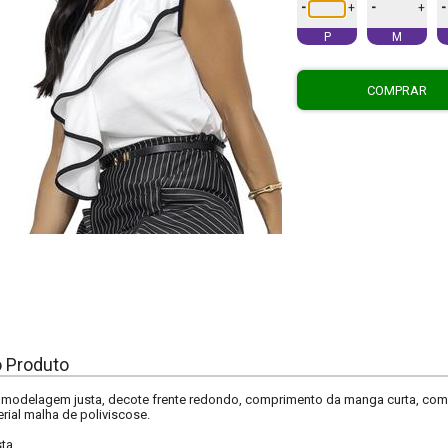
-
-
-
+
+
P
M
COMPRAR
o Produto
e, modelagem justa, decote frente redondo, comprimento da manga curta, 
erial malha de poliviscose.
sta