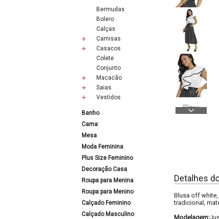
Bermudas
Bolero
Calças
Camisas
Casacos
Colete
Conjunto
Macacão
Saias
Vestidos
Banho
Cama
Mesa
Moda Feminina
Plus Size Feminino
Decoração Casa
Detalhes d
Roupa para Menina
Roupa para Menino
Blusa off whit
tradicional, mat
Calçado Feminino
Calçado Masculino
Modelagem:
Ju