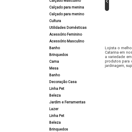
Calçado Masculino
Calçado para menina
Calçado para menino
Cultura
Utilidades Domésticas
Acessório Feminino
Acessório Masculino
Lojista o melho
Banho
Catarina em nos
Brinquedos
a variedade em
produtos para 
Cama
jardinagem, sup
Mesa
Banho
Decoração Casa
Linha Pet
Beleza
Jardim e Ferramentas
Lazer
Linha Pet
Beleza
Brinquedos