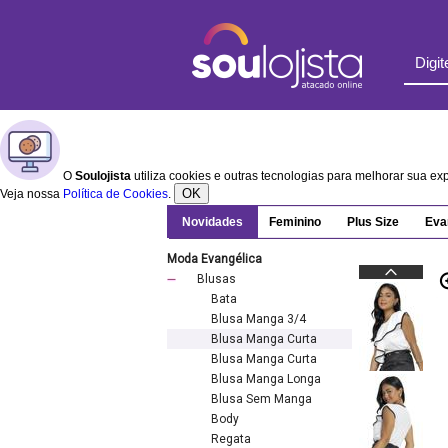
O
Soulojista
utiliza cookies e outras tecnologias para melhorar sua e
OK
Veja nossa
Política de Cookies
.
Novidades
Feminino
Plus Size
Eva
Moda Evangélica
Blusas
Bata
Blusa Manga 3/4
Blusa Manga Curta
Blusa Manga Curta
Blusa Manga Longa
Blusa Sem Manga
Body
Regata