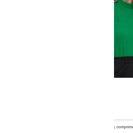
-
-
-
+
+
+
P
M
G
GG
COMPRAR
lê, comprimento da manga curta, manga com babado, comprimento básico, mat