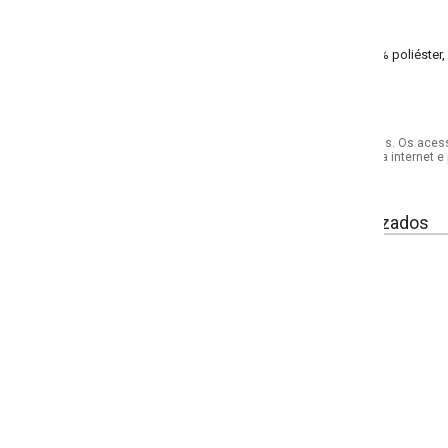
poliéster, 3% elastano ribana canelada 2x1
s. Os acessórios utilizados na produção das fotos não acompanham o produto.
internet e por telefone. Em caso de divergência, o preço válido será sempre aq
izados