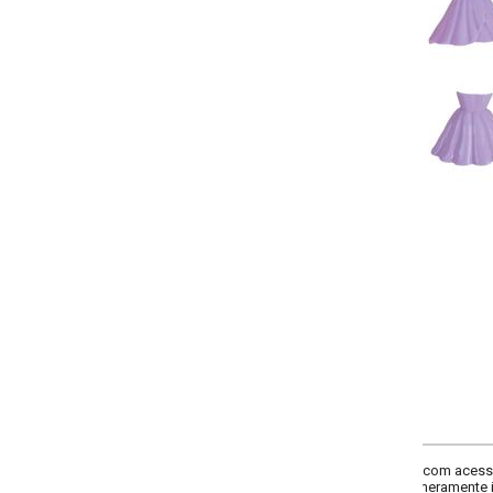
-
+
Único
COMPRAR
m acessórios (1 vestido, 1 pente, 1 bolsa e 1 varinha). Composição: Em plást
ramente ilustrativas.