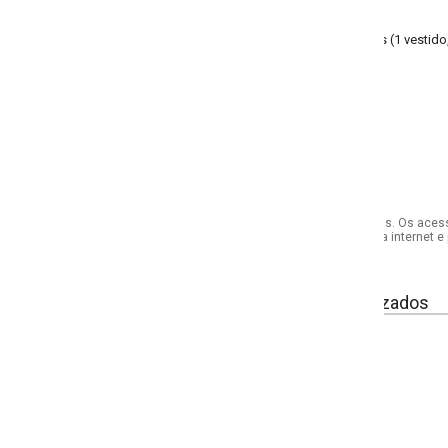
1 vestido, 1 pente, 1 bolsa e 1 varinha).
s. Os acessórios utilizados na produção das fotos não acompanham o produto.
internet e por telefone. Em caso de divergência, o preço válido será sempre aq
izados