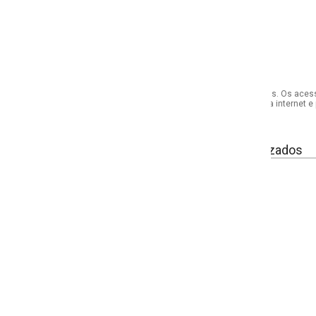
s. Os acessórios utilizados na produção das fotos não acompanham o produto.
internet e por telefone. Em caso de divergência, o preço válido será sempre aq
izados