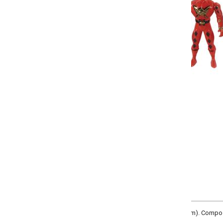
-
+
Único
COMPRAR
m). Composição: em plástico. Imagens meramente ilustrativas.