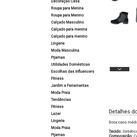
Decoração Casa
Roupa para Menina
Roupa para Menino
Calçado Masculino
Calçado para menina
Calçado para menino
Lingerie
Moda Masculina
Pijamas
Utilidades Domésticas
Escolhas das Influencers
Fitness
Jardim e Ferramentas
Moda Praia
Tendências
Fitness
Detalhes d
Lazer
Lingerie
Bota cano médi
Moda Praia
Tecido:
Sintétic
Pijamas
Composição:
C