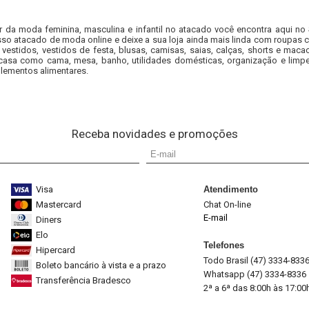
r da moda feminina, masculina e infantil no atacado você encontra aqui no
so atacado de moda online e deixe a sua loja ainda mais linda com roupas c
 vestidos, vestidos de festa, blusas, camisas, saias, calças, shorts e m
casa como cama, mesa, banho, utilidades domésticas, organização e limpe
lementos alimentares.
Receba novidades e promoções
Visa
Atendimento
Mastercard
Chat On-line
E-mail
Diners
Elo
Telefones
Hipercard
Todo Brasil (47) 3334-833
Boleto bancário à vista e a prazo
Whatsapp (47) 3334-8336
Transferência Bradesco
2ª a 6ª das 8:00h às 17:00