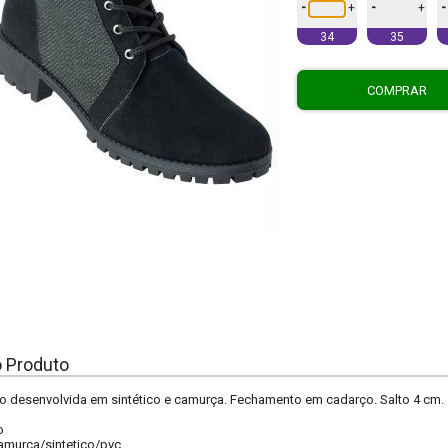
-
-
-
+
+
34
35
COMPRAR
o Produto
o desenvolvida em sintético e camurça. Fechamento em cadarço. Salto 4 cm.
o
amurça/sintetico/pvc