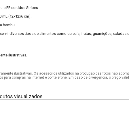
 e PP sortidos Stripes
0 mL (12x12x6 cm).
m bambu.
 servir diversos tipos de alimentos como cereais, frutas, guarnições, saladas
te ilustrativas.
mente ilustrativas. Os acessórios utilizados na produção das fotos não acom
os para compras na internet e por telefone. Em caso de divergência, o preço vál
dutos visualizados