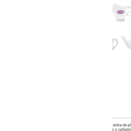
-
+
Único
COMPRAR
inha de plástico. 3 pratinhos 7 cm, 3 xícaras 4 cm e 3 louças 5 cm. Perfeito p
 o cafezinho, suco ou chá com os amigos. Sem opção de cor. Imagens merame