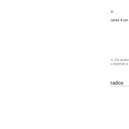
co.
caras 4 cm e 3 louças 5 cm. Perfeito para estimular a imaginação da garatod
s. Os acessórios utilizados na produção das fotos não acompanham o produto.
internet e por telefone. Em caso de divergência, o preço válido será sempre aq
izados