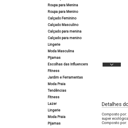
Roupa para Menina
Roupa para Menino
Calçado Feminino
Calçado Masculino
Calçado para menina
Calçado para menino
Lingerie
Moda Masculina
Pijamas
Escolhas das Influencers
Fitness
Jardim e Ferramentas
Moda Praia
Tendências
Fitness
Detalhes d
Lazer
Lingerie
Composto por: 1
Moda Praia
super ecológica
Composto por:
Pijamas