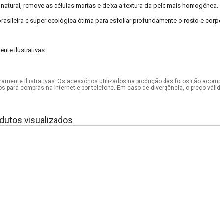
 natural, remove as células mortas e deixa a textura da pele mais homogênea.
brasileira e super ecológica ótima para esfoliar profundamente o rosto e corp
te ilustrativas.
mente ilustrativas. Os acessórios utilizados na produção das fotos não acom
os para compras na internet e por telefone. Em caso de divergência, o preço vál
dutos visualizados