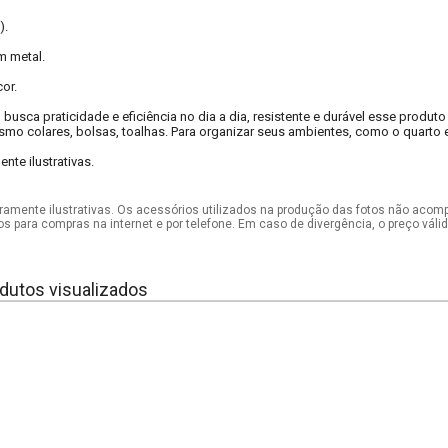
).
 metal.
or.
 busca praticidade e eficiência no dia a dia, resistente e durável esse produt
smo colares, bolsas, toalhas. Para organizar seus ambientes, como o quarto 
te ilustrativas.
mente ilustrativas. Os acessórios utilizados na produção das fotos não acom
os para compras na internet e por telefone. Em caso de divergência, o preço vál
dutos visualizados