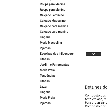
Roupa para Menina
Roupa para Menino
Calçado Feminino
Calçado Masculino
Calçado para menina
Calçado para menino
Lingerie
Moda Masculina
Pijamas
Escolhas das Influencers
Fitness
Jardim e Ferramentas
Moda Praia
Tendências
Fitness
Detalhes d
Lazer
Lingerie
Composto por: 1
Moda Praia
feito em aço, r
Para organizar 
Pijamas
Composto por: