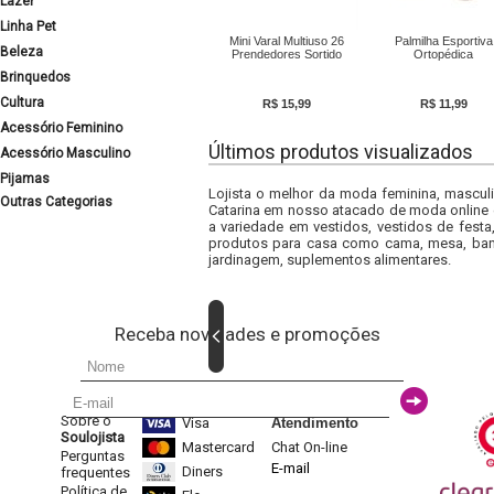
Lazer
Linha Pet
Mini Varal Multiuso 26
Palmilha Esportiva
Beleza
Prendedores Sortido
Ortopédica
Brinquedos
Cultura
R$ 15,99
R$ 11,99
Acessório Feminino
Últimos produtos visualizados
Acessório Masculino
Pijamas
Lojista o melhor da moda feminina, masculi
Outras Categorias
Catarina em nosso atacado de moda online e
a variedade em vestidos, vestidos de fest
produtos para casa como cama, mesa, banh
jardinagem, suplementos alimentares.
Receba novidades e promoções
Sobre o
Visa
Atendimento
Soulojista
Mastercard
Chat On-line
Perguntas
E-mail
Diners
frequentes
Política de