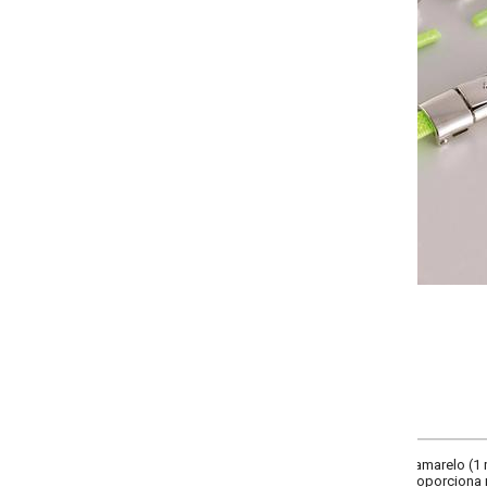
-
+
Único
COMPRAR
arelo (1 metro) e 2 fivelas prata (3 cm). Composição: em metal e elastano. C
oporciona mais conforto e flexibilidade na hora de caminhar. Ótimo presente 