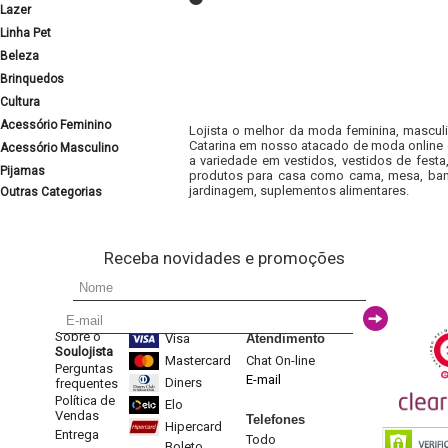
Lazer
Linha Pet
Beleza
Brinquedos
Cultura
Acessório Feminino
Lojista o melhor da moda feminina, masculi
Catarina em nosso atacado de moda online e
Acessório Masculino
a variedade em vestidos, vestidos de fest
Pijamas
produtos para casa como cama, mesa, banh
jardinagem, suplementos alimentares.
Outras Categorias
Receba novidades e promoções
Sobre o
Visa
Atendimento
Soulojista
Mastercard
Chat On-line
Perguntas
E-mail
Diners
frequentes
Política de
Elo
Vendas
Telefones
Hipercard
Entrega
Todo
Boleto