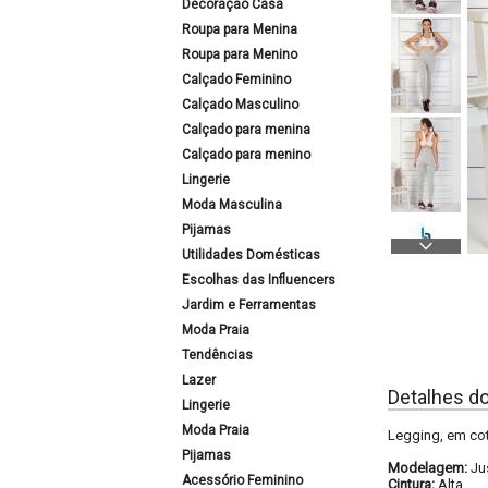
Decoração Casa
Roupa para Menina
Roupa para Menino
Calçado Feminino
Calçado Masculino
Calçado para menina
Calçado para menino
Lingerie
Moda Masculina
Pijamas
Utilidades Domésticas
Escolhas das Influencers
Jardim e Ferramentas
Moda Praia
Tendências
Lazer
Detalhes d
Lingerie
Moda Praia
Legging, em cot
Pijamas
Modelagem:
Ju
Acessório Feminino
Cintura:
Alta