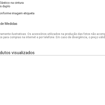
Elástico na cintura
s duplo
onforme imagem etiqueta
 de Medidas
mente ilustrativas. Os acessórios utilizados na produção das fotos não acom
os para compras na internet e por telefone. Em caso de divergência, o preço vál
dutos visualizados