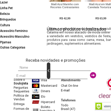
Lazer
Maiô Azul Marinho com
Maiô Azul em Mal
Recortes Contrastantes
Canelada Texturiz
Linha Pet
Beleza
R$ 42,99
R$ 63,99
Brinquedos
Cultura
Últimos produtos visualizados
Lojista o melhor da moda feminina, masculi
Acessório Feminino
Catarina em nosso atacado de moda online e
a variedade em vestidos, vestidos de fest
Acessório Masculino
produtos para casa como cama, mesa, banh
Pijamas
jardinagem, suplementos alimentares.
Outras Categorias
Receba novidades e promoções
Sobre o
Visa
Atendimento
Soulojista
Mastercard
Chat On-line
Perguntas
E-mail
Diners
frequentes
Política de
Elo
Vendas
Telefones
Hipercard
Entrega
Todo
Boleto
Formas de
Brasil (47)
bancário à