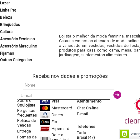
Lazer
Linha Pet
Beleza
Brinquedos
Cultura
Lojista o melhor da moda feminina, masculi
Acessório Feminino
Catarina em nosso atacado de moda online e
a variedade em vestidos, vestidos de fest
Acessório Masculino
produtos para casa como cama, mesa, banh
Pijamas
jardinagem, suplementos alimentares.
Outras Categorias
Receba novidades e promoções
Sobre o
Visa
Atendimento
Soulojista
Mastercard
Chat On-line
Perguntas
E-mail
Diners
frequentes
Política de
Elo
Vendas
Telefones
Hipercard
Entrega
Todo
Boleto
Formas de
Brasil (47)
bancário à