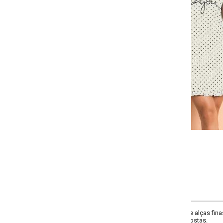
Selecione a quantidade para cada tamanho:
-
-
+
+
P
M
G
GG
COMPRAR
alças finas, decote rendondo, possui babado na abertura da barra, estampa l
ostas.