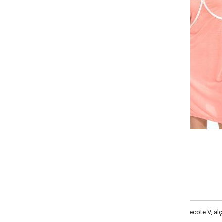
-
-
-
+
+
+
P
M
G
GG
COMPRAR
ecote V, alças e recorte abaixo do busto. Comprimento Curto.