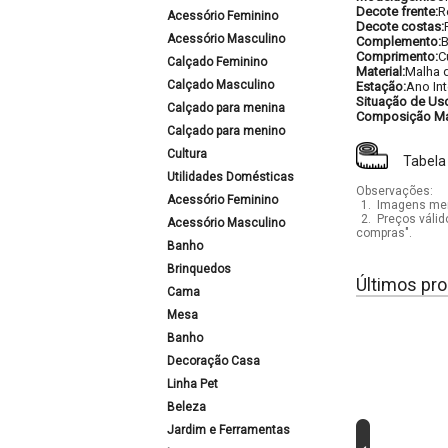
Decote frente:
R
Acessório Feminino
Decote costas:
Acessório Masculino
Complemento:
B
Comprimento:
C
Calçado Feminino
Material:
Malha 
Calçado Masculino
Estação:
Ano Int
Situação de Us
Calçado para menina
Composição Mat
Calçado para menino
Cultura
Tabela
Utilidades Domésticas
Observações:
Acessório Feminino
1.
Imagens mera
2.
Preços válid
Acessório Masculino
compras".
Banho
Brinquedos
Últimos pro
Cama
Mesa
Banho
Decoração Casa
Linha Pet
Beleza
Jardim e Ferramentas