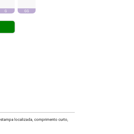
G
GG
estampa localizada, comprimento curto,