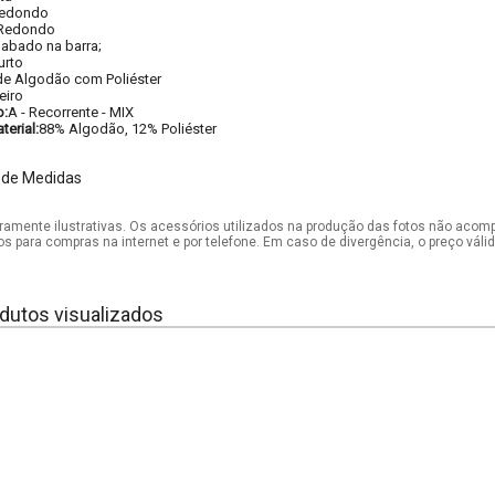
edondo
Redondo
abado na barra;
urto
de Algodão com Poliéster
eiro
o:
A - Recorrente - MIX
erial:
88% Algodão, 12% Poliéster
 de Medidas
mente ilustrativas. Os acessórios utilizados na produção das fotos não acom
os para compras na internet e por telefone. Em caso de divergência, o preço vál
dutos visualizados