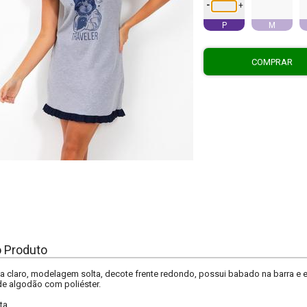
-
+
P
M
COMPRAR
o Produto
 claro, modelagem solta, decote frente redondo, possui babado na barra e 
de algodão com poliéster.
ta