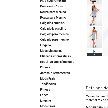
Plus Size Feminino
Decoração Casa
Roupa para Menina
Roupa para Menino
Calçado Feminino
Calçado Masculino
Calçado para menina
Calçado para menino
Lingerie
Moda Masculina
Utilidades Domésticas
Escolhas das Influencers
Fitness
Jardim e Ferramentas
Moda Praia
Tendências
Detalhes d
Fitness
Lazer
Camisola mescla
material malha 
Lingerie
Moda Praia
Modelagem:
Sol