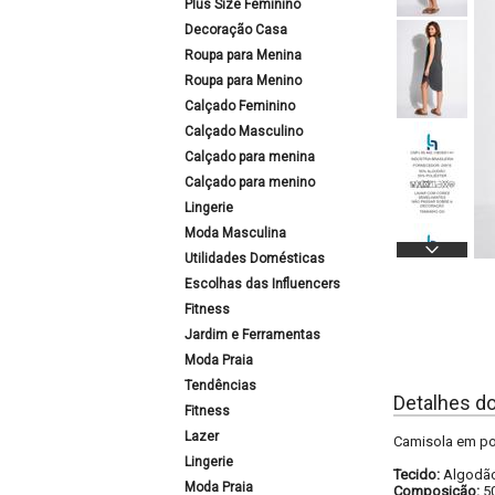
Plus Size Feminino
Decoração Casa
Roupa para Menina
Roupa para Menino
Calçado Feminino
Calçado Masculino
Calçado para menina
Calçado para menino
Lingerie
Moda Masculina
Utilidades Domésticas
Escolhas das Influencers
Fitness
Jardim e Ferramentas
Moda Praia
Tendências
Detalhes d
Fitness
Lazer
Camisola em pol
Lingerie
Tecido:
Algodão
Moda Praia
Composição:
5