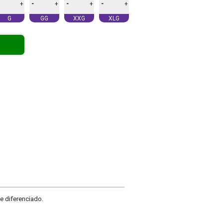
-
-
-
+
+
+
+
G
GG
XXG
XLG
e diferenciado.