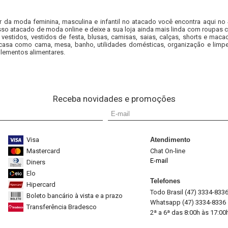
r da moda feminina, masculina e infantil no atacado você encontra aqui no
so atacado de moda online e deixe a sua loja ainda mais linda com roupas c
 vestidos, vestidos de festa, blusas, camisas, saias, calças, shorts e m
casa como cama, mesa, banho, utilidades domésticas, organização e limpe
lementos alimentares.
Receba novidades e promoções
Visa
Atendimento
Mastercard
Chat On-line
E-mail
Diners
Elo
Telefones
Hipercard
Todo Brasil (47) 3334-833
Boleto bancário à vista e a prazo
Whatsapp (47) 3334-8336
Transferência Bradesco
2ª a 6ª das 8:00h às 17:00