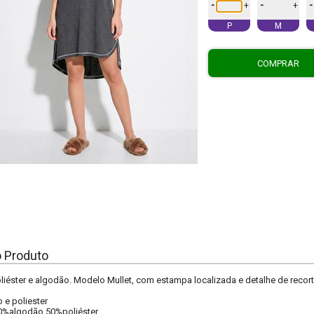
-
-
-
+
+
P
M
COMPRAR
o Produto
iéster e algodão. Modelo Mullet, com estampa localizada e detalhe de recort
 e poliester
0%algodão 50%poliéster