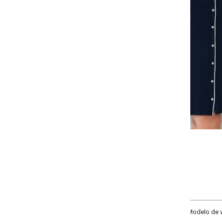
Selecione a quantidade para cada tamanho:
-
-
-
-
+
+
+
G
GG
XXG
XLG
COMPRAR
delo de vista frontal com botões funcionais e detalhe contrastante.