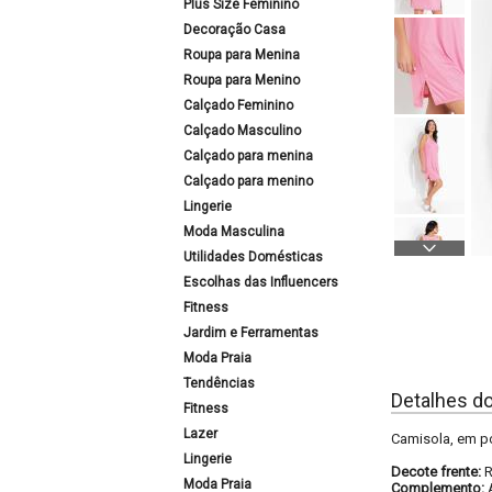
Plus Size Feminino
Decoração Casa
Roupa para Menina
Roupa para Menino
Calçado Feminino
Calçado Masculino
Calçado para menina
Calçado para menino
Lingerie
Moda Masculina
Utilidades Domésticas
Escolhas das Influencers
Fitness
Jardim e Ferramentas
Moda Praia
Tendências
Detalhes d
Fitness
Lazer
Camisola, em po
Lingerie
Decote frente:
Moda Praia
Complemento: