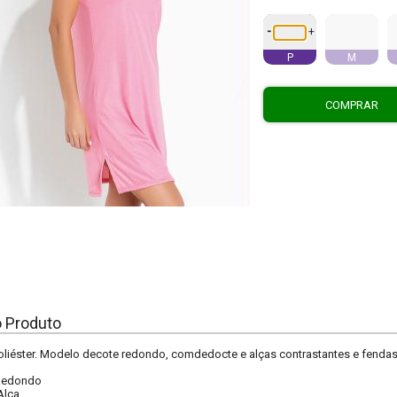
-
+
P
M
COMPRAR
o Produto
liéster. Modelo decote redondo, comdedocte e alças contrastantes e fendas 
Redondo
Alça