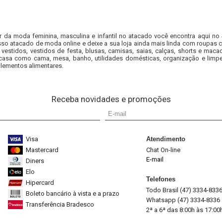
r da moda feminina, masculina e infantil no atacado você encontra aqui no
so atacado de moda online e deixe a sua loja ainda mais linda com roupas c
 vestidos, vestidos de festa, blusas, camisas, saias, calças, shorts e m
casa como cama, mesa, banho, utilidades domésticas, organização e limpe
lementos alimentares.
Receba novidades e promoções
Visa
Atendimento
Mastercard
Chat On-line
E-mail
Diners
Elo
Telefones
Hipercard
Todo Brasil (47) 3334-833
Boleto bancário à vista e a prazo
Whatsapp (47) 3334-8336
Transferência Bradesco
2ª a 6ª das 8:00h às 17:00