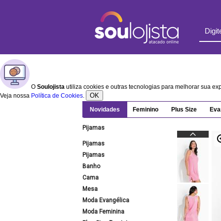
O
Soulojista
utiliza cookies e outras tecnologias para melhorar sua e
OK
Veja nossa
Política de Cookies
.
Novidades
Feminino
Plus Size
Eva
Pijamas
Pijamas
Pijamas
Banho
Cama
Mesa
Moda Evangélica
Moda Feminina