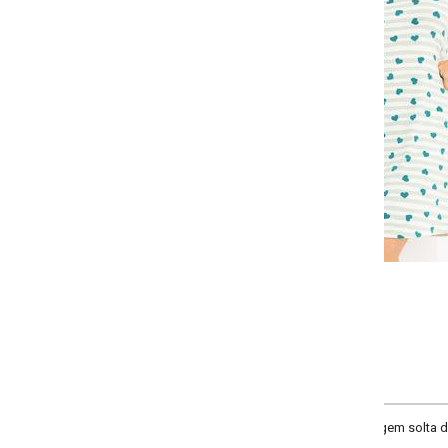
Selecione a quantidade para cada tamanho:
-
+
P
M
G
GG
COMPRAR
m solta de alcinha, decote redondo, comprimento curto, material malha fria