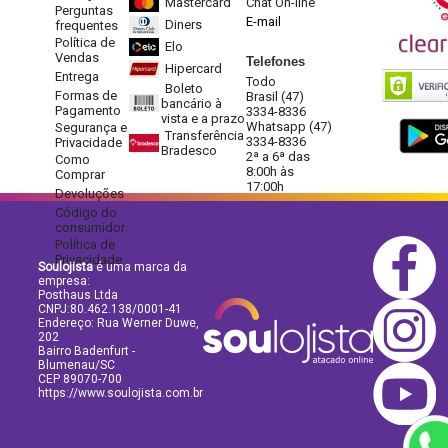
Mastercard
Chat On-line
Perguntas
E-mail
Diners
frequentes
Política de
Elo
Vendas
Telefones
Hipercard
Entrega
Todo
Boleto
Formas de
Brasil (47)
bancário à
Pagamento
3334-8336
vista e a prazo
Whatsapp (47)
Segurança e
Transferência
3334-8336
Privacidade
Bradesco
2ª a 6ª das
Como
8:00h às
Comprar
17:00h
Devoluções
Código do
consumidor
Política de
Privacidade
Soulojista
é uma marca da
empresa:
Posthaus Ltda
CNPJ:80.462.138/0001-41
Endereço: Rua Werner Duwe,
202
Bairro Badenfurt -
Blumenau/SC
CEP 89070-700
https://www.soulojista.com.br