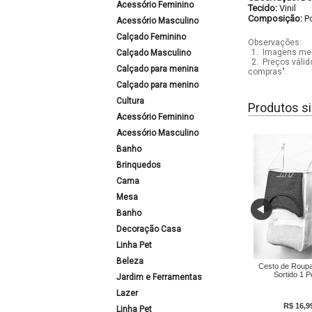
Acessório Feminino
Tecido:
Vinil
Composição:
P
Acessório Masculino
Calçado Feminino
Observações:
1.
Imagens mera
Calçado Masculino
2.
Preços válid
Calçado para menina
compras".
Calçado para menino
Cultura
Produtos si
Acessório Feminino
Acessório Masculino
Banho
Brinquedos
Cama
Mesa
Banho
Decoração Casa
Linha Pet
Beleza
Cesto de Roupa 
Sortido 1 
Jardim e Ferramentas
Lazer
R$ 16,9
Linha Pet