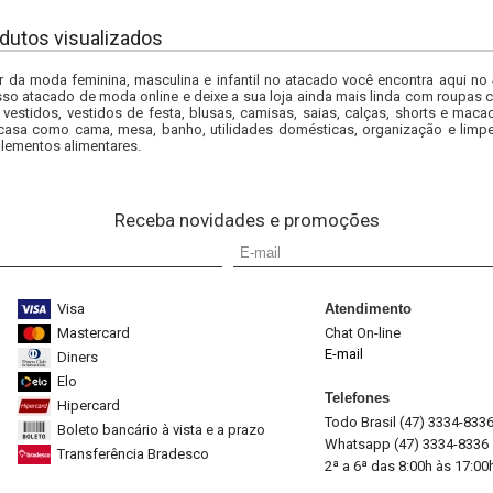
dutos visualizados
r da moda feminina, masculina e infantil no atacado você encontra aqui no
so atacado de moda online e deixe a sua loja ainda mais linda com roupas c
 vestidos, vestidos de festa, blusas, camisas, saias, calças, shorts e m
casa como cama, mesa, banho, utilidades domésticas, organização e limpe
lementos alimentares.
Receba novidades e promoções
Visa
Atendimento
Mastercard
Chat On-line
E-mail
Diners
Elo
Telefones
Hipercard
Todo Brasil (47) 3334-833
Boleto bancário à vista e a prazo
Whatsapp (47) 3334-8336
Transferência Bradesco
2ª a 6ª das 8:00h às 17:00