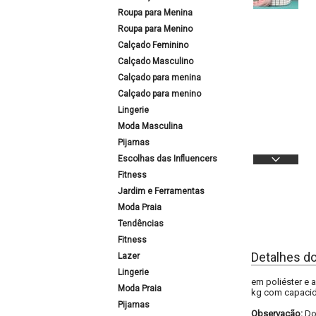
Roupa para Menina
Roupa para Menino
Calçado Feminino
Calçado Masculino
Calçado para menina
Calçado para menino
Lingerie
Moda Masculina
Pijamas
Escolhas das Influencers
Fitness
Jardim e Ferramentas
Moda Praia
Tendências
Fitness
Detalhes d
Lazer
Lingerie
em poliéster e 
Moda Praia
kg com capacida
Pijamas
Observação:
Do