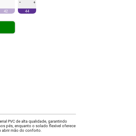
-
+
42
44
erial PVC de alta qualidade, garantindo
aos pés, enquanto o solado flexível oferece
 abrir mão do conforto.