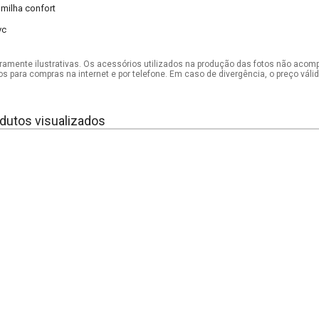
lmilha confort
vc
mente ilustrativas. Os acessórios utilizados na produção das fotos não acom
os para compras na internet e por telefone. Em caso de divergência, o preço vál
dutos visualizados