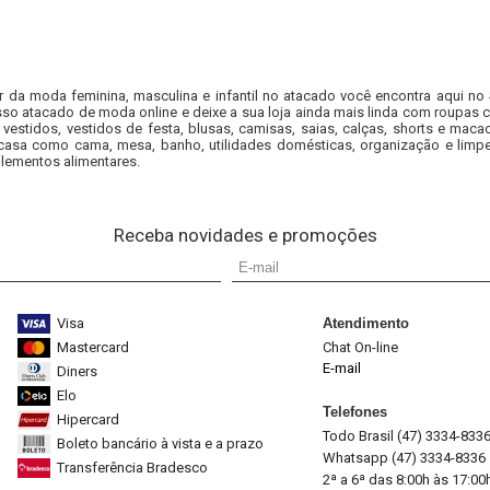
r da moda feminina, masculina e infantil no atacado você encontra aqui no
so atacado de moda online e deixe a sua loja ainda mais linda com roupas c
 vestidos, vestidos de festa, blusas, camisas, saias, calças, shorts e m
casa como cama, mesa, banho, utilidades domésticas, organização e limpe
lementos alimentares.
Receba novidades e promoções
Visa
Atendimento
Mastercard
Chat On-line
E-mail
Diners
Elo
Telefones
Hipercard
Todo Brasil (47) 3334-833
Boleto bancário à vista e a prazo
Whatsapp (47) 3334-8336
Transferência Bradesco
2ª a 6ª das 8:00h às 17:00