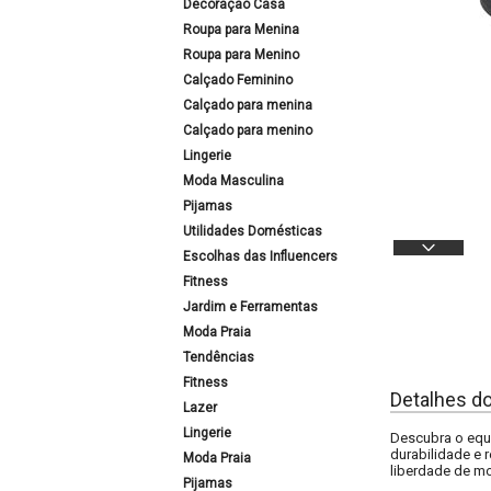
Decoração Casa
Roupa para Menina
Roupa para Menino
Calçado Feminino
Calçado para menina
Calçado para menino
Lingerie
Moda Masculina
Pijamas
Utilidades Domésticas
Escolhas das Influencers
Fitness
Jardim e Ferramentas
Moda Praia
Tendências
Fitness
Detalhes d
Lazer
Lingerie
Descubra o equi
durabilidade e 
Moda Praia
liberdade de m
Pijamas