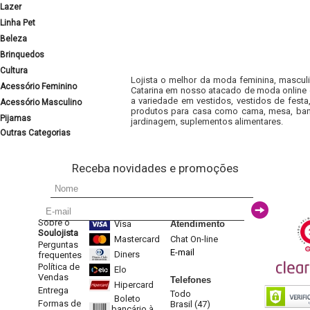
Lazer
Linha Pet
Beleza
Brinquedos
Cultura
Lojista o melhor da moda feminina, masculi
Acessório Feminino
Catarina em nosso atacado de moda online e
a variedade em vestidos, vestidos de fest
Acessório Masculino
produtos para casa como cama, mesa, banh
Pijamas
jardinagem, suplementos alimentares.
Outras Categorias
Receba novidades e promoções
Sobre o
Visa
Atendimento
Soulojista
Mastercard
Chat On-line
Perguntas
E-mail
Diners
frequentes
Política de
Elo
Vendas
Telefones
Hipercard
Entrega
Todo
Boleto
Formas de
Brasil (47)
bancário à