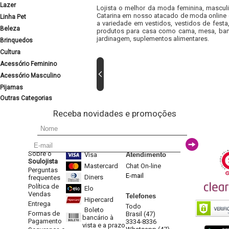
Lazer
Lojista o melhor da moda feminina, masculi
Catarina em nosso atacado de moda online e
Linha Pet
a variedade em vestidos, vestidos de fest
Beleza
produtos para casa como cama, mesa, banh
jardinagem, suplementos alimentares.
Brinquedos
Cultura
Acessório Feminino
Acessório Masculino
Pijamas
Outras Categorias
Receba novidades e promoções
Sobre o
Visa
Atendimento
Soulojista
Mastercard
Chat On-line
Perguntas
E-mail
Diners
frequentes
Política de
Elo
Vendas
Telefones
Hipercard
Entrega
Todo
Boleto
Formas de
Brasil (47)
bancário à
Pagamento
3334-8336
vista e a prazo