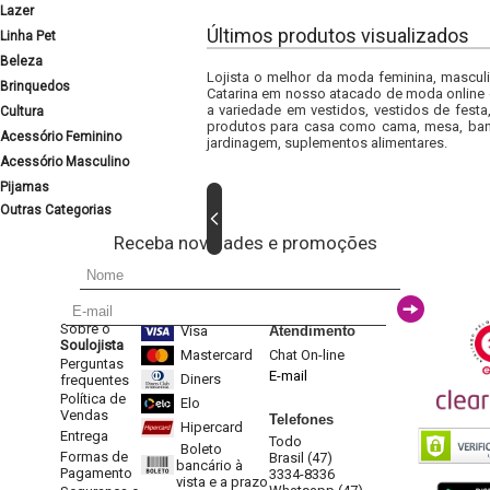
Lazer
Últimos produtos visualizados
Linha Pet
Beleza
Lojista o melhor da moda feminina, masculi
Brinquedos
Catarina em nosso atacado de moda online e
a variedade em vestidos, vestidos de fest
Cultura
produtos para casa como cama, mesa, banh
Acessório Feminino
jardinagem, suplementos alimentares.
Acessório Masculino
Pijamas
Outras Categorias
Receba novidades e promoções
Sobre o
Visa
Atendimento
Soulojista
Mastercard
Chat On-line
Perguntas
E-mail
Diners
frequentes
Política de
Elo
Vendas
Telefones
Hipercard
Entrega
Todo
Boleto
Formas de
Brasil (47)
bancário à
Pagamento
3334-8336
vista e a prazo