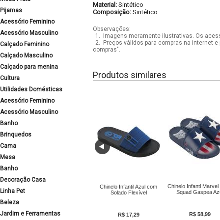
Material:
Sintético
Pijamas
Composição:
Sintético
Acessório Feminino
Observações:
Acessório Masculino
1.
Imagens meramente ilustrativas. Os acess
2.
Preços válidos para compras na internet e 
Calçado Feminino
compras".
Calçado Masculino
Calçado para menina
Produtos similares
Cultura
Utilidades Domésticas
Acessório Feminino
Acessório Masculino
Banho
Brinquedos
Cama
Mesa
Banho
Decoração Casa
Chinelo Infantl Marvel
Chinelo Infantil Azul com
Linha Pet
Squad Gaspea Az
Solado Flexível
Beleza
Jardim e Ferramentas
R$ 58,99
R$ 17,29