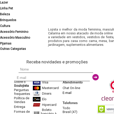
Lazer
Linha Pet
Beleza
Brinquedos
Cultura
Lojista o melhor da moda feminina, masculi
Acessório Feminino
Catarina em nosso atacado de moda online e
a variedade em vestidos, vestidos de fest
Acessório Masculino
produtos para casa como cama, mesa, banh
Pijamas
jardinagem, suplementos alimentares.
Outras Categorias
Receba novidades e promoções
Sobre o
Visa
Atendimento
Soulojista
Mastercard
Chat On-line
Perguntas
E-mail
Diners
frequentes
Política de
Elo
Vendas
Telefones
Hipercard
Entrega
Todo
Boleto
Formas de
Brasil (47)
bancário à