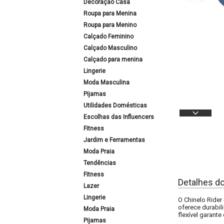
Decoração Casa
Roupa para Menina
Roupa para Menino
Calçado Feminino
Calçado Masculino
Calçado para menina
Lingerie
Moda Masculina
Pijamas
Utilidades Domésticas
Escolhas das Influencers
Fitness
Jardim e Ferramentas
Moda Praia
Tendências
Fitness
Detalhes d
Lazer
Lingerie
O Chinelo Rider
oferece durabil
Moda Praia
flexível garant
Pijamas