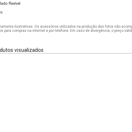
lado flexível
vc
mente ilustrativas. Os acessórios utilizados na produção das fotos não acom
os para compras na internet e por telefone. Em caso de divergência, o preço vál
dutos visualizados