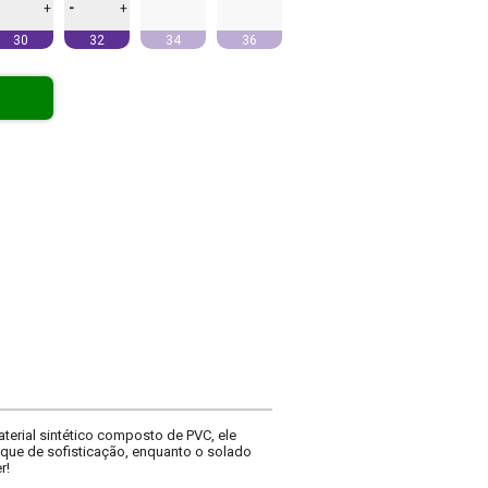
-
+
+
30
32
34
36
aterial sintético composto de PVC, ele
oque de sofisticação, enquanto o solado
r!