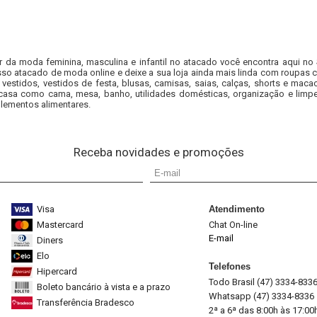
r da moda feminina, masculina e infantil no atacado você encontra aqui no
so atacado de moda online e deixe a sua loja ainda mais linda com roupas c
 vestidos, vestidos de festa, blusas, camisas, saias, calças, shorts e m
casa como cama, mesa, banho, utilidades domésticas, organização e limpe
lementos alimentares.
Receba novidades e promoções
Visa
Atendimento
Mastercard
Chat On-line
E-mail
Diners
Elo
Telefones
Hipercard
Todo Brasil (47) 3334-833
Boleto bancário à vista e a prazo
Whatsapp (47) 3334-8336
Transferência Bradesco
2ª a 6ª das 8:00h às 17:00