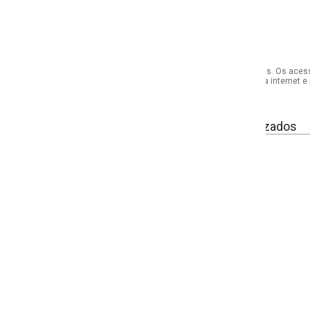
s. Os acessórios utilizados na produção das fotos não acompanham o produto.
internet e por telefone. Em caso de divergência, o preço válido será sempre aq
izados