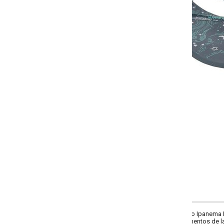
Selecione a quantidade para cada tamanho:
-
+
34
35
36
37
COMPRAR
o Ipanema Easy em PVC! Com solado flexível, ele proporciona leveza e liberd
mentos de lazer!