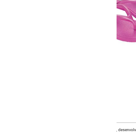
Selecione a quantidade para cada tamanho:
-
-
+
+
34
35
36
37
COMPRAR
, desenvolvido em sintético de PVC. Cabedal com tiras macias. Solado flexível