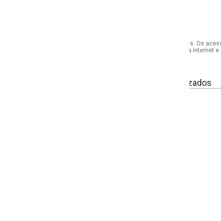
s. Os acessórios utilizados na produção das fotos não acompanham o produto.
internet e por telefone. Em caso de divergência, o preço válido será sempre aq
izados