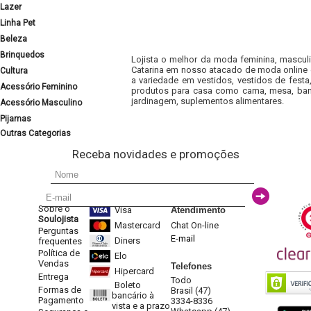
Lazer
Linha Pet
Beleza
Brinquedos
Lojista o melhor da moda feminina, masculi
Catarina em nosso atacado de moda online e
Cultura
a variedade em vestidos, vestidos de fest
Acessório Feminino
produtos para casa como cama, mesa, banh
jardinagem, suplementos alimentares.
Acessório Masculino
Pijamas
Outras Categorias
Receba novidades e promoções
Sobre o
Visa
Atendimento
Soulojista
Mastercard
Chat On-line
Perguntas
E-mail
Diners
frequentes
Política de
Elo
Vendas
Telefones
Hipercard
Entrega
Todo
Boleto
Formas de
Brasil (47)
bancário à
Pagamento
3334-8336
vista e a prazo